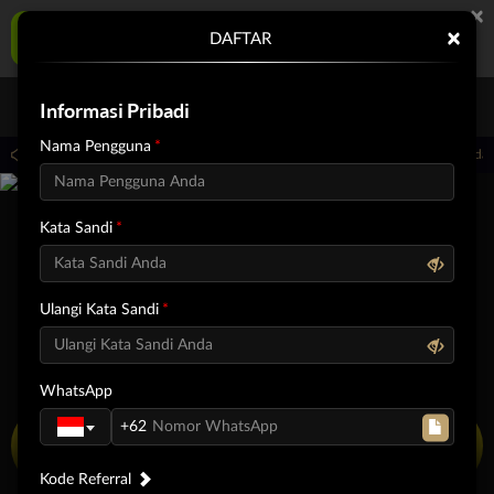
×
JAKARTASLOT88 Aplikasi Mobile
×
DAFTAR
UNDUH
Jangan tampilkan lagi hari ini
Informasi Pribadi
Masuk
Daftar
Nama Pengguna
00 sampai 30-Sep-2026 15.00.00. Selama waktu ini, PP Virtual Sports permainan ti
Kata Sandi
Ulangi Kata Sandi
JACKPOT
PLAY
WhatsApp
+62
IDR
12,745,888,849
Kode Referral