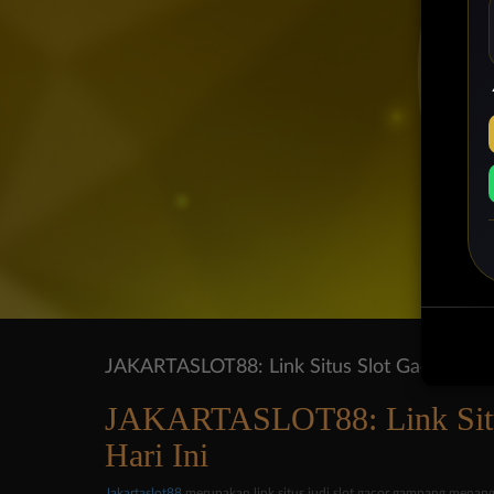
JAKARTASLOT88: Link Situs Slot Gacor Terb
JAKARTASLOT88: Link Situs
Hari Ini
Jakartaslot88
merupakan link situs judi slot gacor gampang menang 