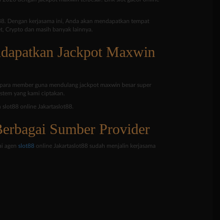
lot88. Dengan kerjasama ini, Anda akan mendapatkan tempat
et, Crypto dan masih banyak lainnya.
ndapatkan Jackpot Maxwin
da para member guna mendulang jackpot maxwin besar super
stem yang kami ciptakan.
slot88 online Jakartaslot88.
Berbagai Sumber Provider
ai agen
slot88
online Jakartaslot88 sudah menjalin kerjasama