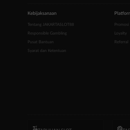
Kebijaksanaan
Platfor
Tentang JAKARTASLOT88
Promosi
Responsible Gambling
Loyalty
Pusat Bantuan
Referral
Syarat dan Ketentuan