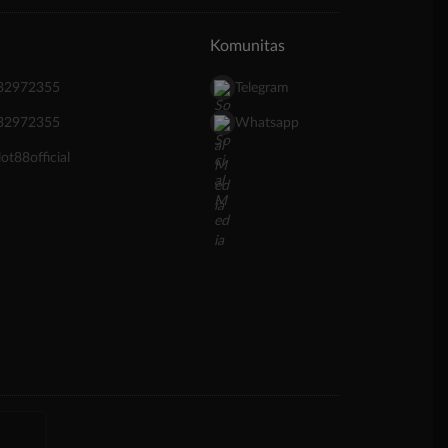
Komunitas
32972355
Telegram
32972355
Whatsapp
lot88official