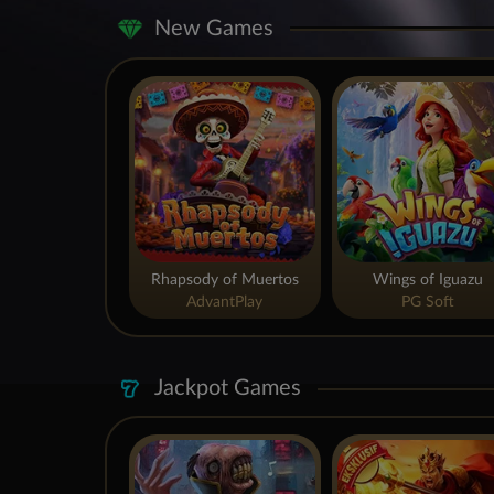
New Games
Rhapsody of Muertos
Wings of Iguazu
AdvantPlay
PG Soft
Jackpot Games