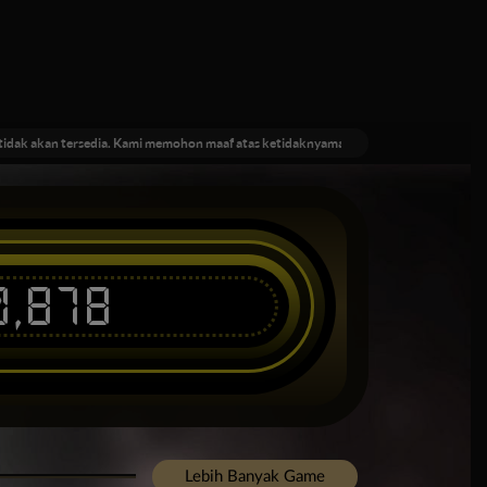
akan tersedia. Kami memohon maaf atas ketidaknyamanan yang mungkin ditimbulkan.
6,990
Lebih Banyak Game