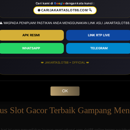
Cari kami di
G
o
o
g
l
e
dengan kata kunci :
🌐 CARIJAKARTASLOT88.COM 🔍
⚠️ WASPADA PENIPUAN! PASTIKAN ANDA MENGGUNAKAN LINK ASLI JAKARTASLOT88
APK RESMI
LINK RTP LIVE
WHATSAPP
TELEGRAM
👑 JAKARTASLOT88 • OFFICIAL 👑
OK
aik Gampang Menang Agen Slot88 Online Hari Ini
 Slot Gacor Terbaik Gampang Mena
hari ini yang menyediakan layanan resmi sebagai agen slot88 online terpercaya tahun