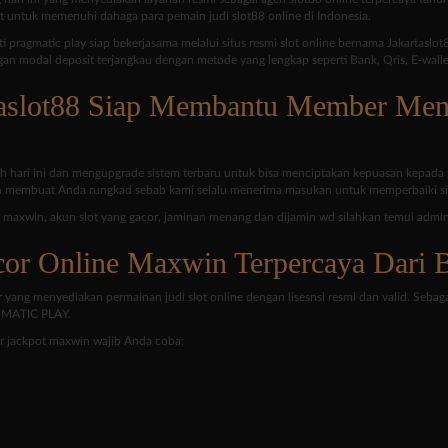
ot untuk memenuhi dahaga para pemain judi slot88 online di Indonesia.
ti pragmatic play siap bekerjasama melalui situs resmi slot online bernama Jakartas
ngan modal deposit terjangkau dengan metode yang lengkap seperti Bank, Qris, E-wall
rtaslot88 Siap Membantu Member Me
lah hari ini dan mengupgrade sistem terbaru untuk bisa menciptakan kepuasan kepa
kan membuat Anda rungkad sebab kami selalu menerima masukan untuk memperbaiki si
maxwin, akun slot yang gacor, jaminan menang dan dijamin wd silahkan temui admin 
cor Online Maxwin Terpercaya Dari 
r yang menyediakan permainan judi slot online dengan lisesnsi resmi dan valid. Sebag
GMATIC PLAY.
er jackpot maxwin wajib Anda coba: