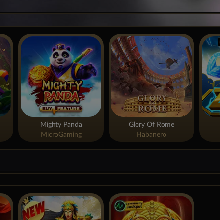
Mighty Panda
Glory Of Rome
MicroGaming
Habanero