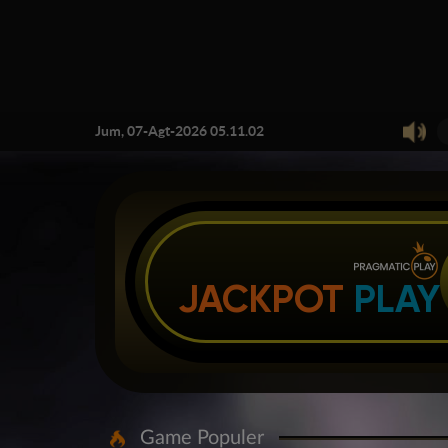
Jum, 07-Agt-2026 05.11.02
Pemeliharaan Terjadwal: PP Virtual Sports pada 30-Jun-2026 dari 15.00.00 
JACKPOT
PLAY
Game Populer