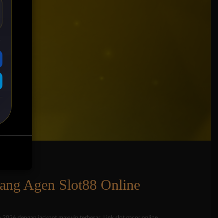
.
ng Agen Slot88 Online
 2026 dengan jackpot maxwin terbesar. Link slot gacor online