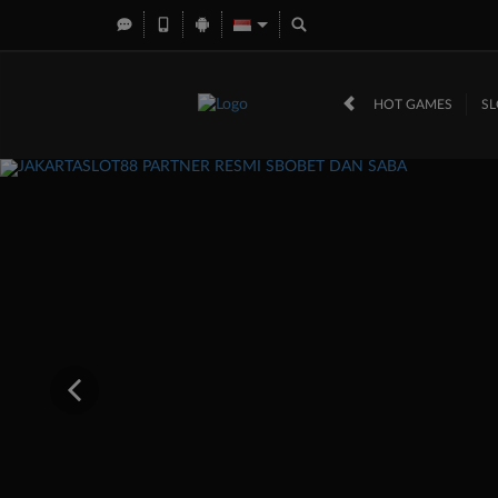
HOT GAMES
S