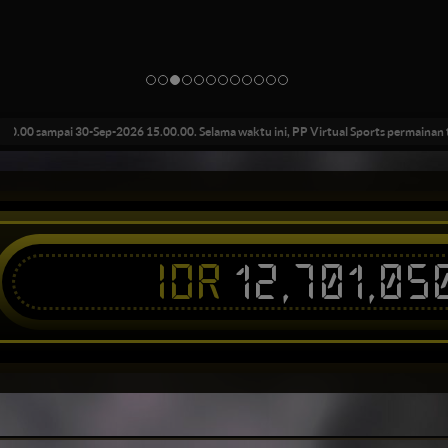
sampai 30-Sep-2026 15.00.00. Selama waktu ini, PP Virtual Sports permainan tidak 
IDR
12,701,04