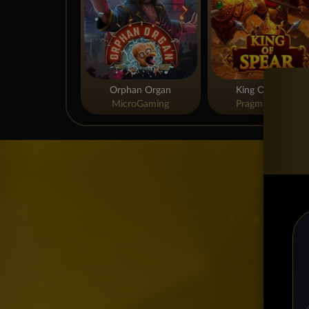
Orphan Organ
King Of Spears
MicroGaming
Pragmatic Play