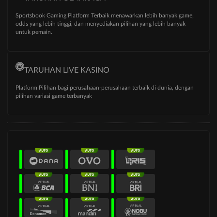
Sportsbook Gaming Platform Terbaik menawarkan lebih banyak game,
odds yang lebih tinggi, dan menyediakan pilihan yang lebih banyak
untuk pemain.
TARUHAN LIVE KASINO
Platform Pilihan bagi perusahaan-perusahaan terbaik di dunia, dengan
pilihan variasi game terbanyak