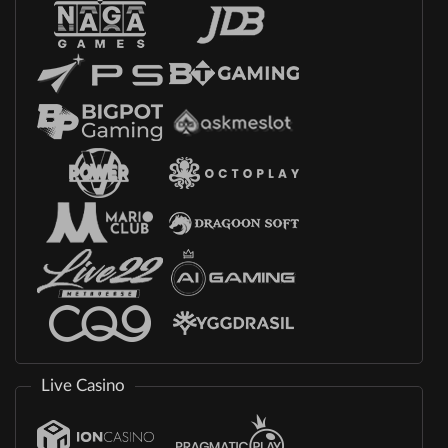
Live Casino