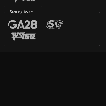
Sabung Ayam