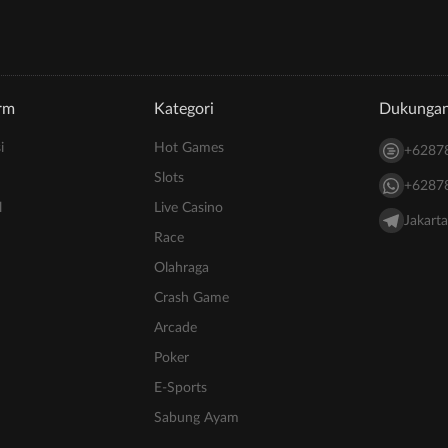
rm
Kategori
Dukunga
i
Hot Games
+6287
Slots
+6287
l
Live Casino
Jakarta
Race
Olahraga
Crash Game
Arcade
Poker
E-Sports
Sabung Ayam