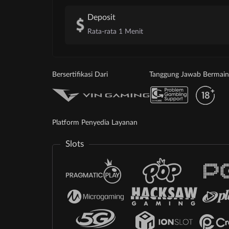
Deposit
Rata-rata 1 Menit
Bersertifikasi Dari
Tanggung Jawab Bermain
Platform Penyedia Layanan
Slots