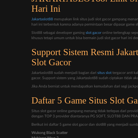
Hari Ini
Jakartaslot88
merupakan link situs judi slot gacor gampang menang
hari ini terbentuk karena adanya permintaan besar dipasar game s
Slot88 sebagai developer gaming
slot gacor
online terlengkap sepe
khusus tetapi umum untuk bisa bermain judi slot gacor hari ini d
Support Sistem Resmi Jaka
Slot Gacor
Jakartaslot88 sudah menjadi bagian dari
situs slot
tergacor anti k
gacor. Support sistem yang Jakartaslot88 sudah ciptakan tidak
Jika Anda berniat untuk mendapatkan kemudahan dari segi jackpo
Daftar 5 Game Situs Slot G
Situs slot gacor online gampang menang tidak terlepas dari provi
dengan TOP 3 provider diantaranya PG SOFT, SLOT88 DAN PR
Berikut ini daftar 5 game slot gacor dan slot88 yang menjadi su
Wukong Black Scatter