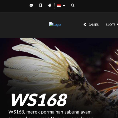
HOT GAMES
SLOTS
WS168
WS168, merek permainan sabung ayam