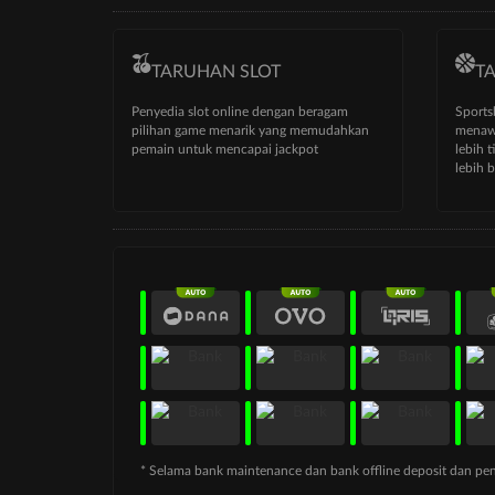
TARUHAN SLOT
T
Penyedia slot online dengan beragam
Sports
pilihan game menarik yang memudahkan
menawa
pemain untuk mencapai jackpot
lebih 
lebih 
* Selama bank maintenance dan bank offline deposit dan pen