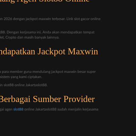
un 2026 dengan jackpot maxwin terbesar. Link slot gacor online
slot88. Dengan kerjasama ini, Anda akan mendapatkan tempat
let, Crypto dan masih banyak lainnya.
ndapatkan Jackpot Maxwin
ada para member guna mendulang jackpot maxwin besar super
istem yang kami ciptakan.
 slot88 online Jakartaslot88.
Berbagai Sumber Provider
agai agen
slot88
online Jakartaslot88 sudah menjalin kerjasama